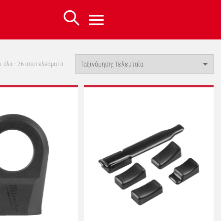
Sorted
 όλα - 26 αποτελέσματα
by
latest