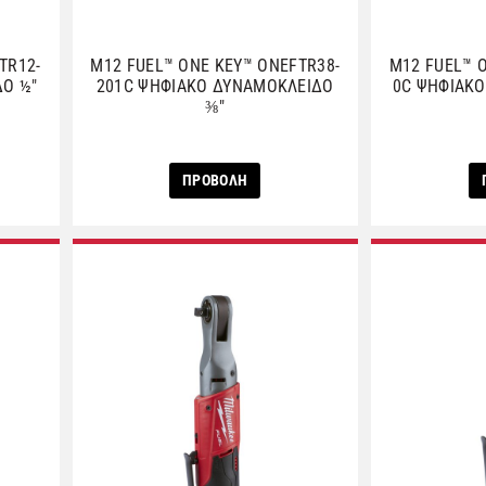
TR12-
M12 FUEL™ ONE KEY™ ONEFTR38-
M12 FUEL™ 
ΔΟ ½″
201C ΨΗΦΙΑΚΟ ΔΥΝΑΜΟΚΛΕΙΔΟ
0C ΨΗΦΙΑΚΟ
⅜″
ΠΡΟΒΟΛΗ