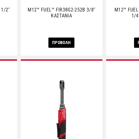
 1/2˝
M12™ FUEL™ FIR38G2-252B 3/8˝
M12™ FUEL
ΚΑΣΤΑΝΙΑ
1/4
ΠΡΟΒΟΛΗ