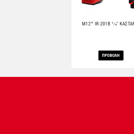
M12™ IR-201B 1⁄4˝ ΚΑΣΤΑ
ΠΡΟΒΟΛΗ