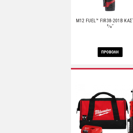
M12 FUEL™ FIR38-201B ΚΑΣ
3⁄8˝
ΠΡΟΒΟΛΗ