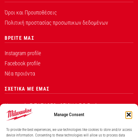
Όροι και Προυποθέσεις
Πολιτική προστασίας προσωπικων δεδομένων
ΒΡΕΙΤΕ ΜΑΣ
Instagram profile
Facebook profile
Νέα προιόντα
ΣΧΕΤΙΚΑ ΜΕ ΕΜΑΣ
Η εταιρεία Σ.ΠΑΠΑΘΕΟ∆ΟΣΙΟΥ Α.Ε.Β.Ε. είναι ο
εξουσιοδοτημένος αντιπρόσωπος από την Techtronic
Manage Consent
Industries Co. Ltd για τα προϊόντα που φέρουν το
To provide the best experiences, we use technologies like cookies to store and/or access
λογότυπο Milwaukee στην Ελλάδα.
device information. Consenting to these technologies will allow us to process data