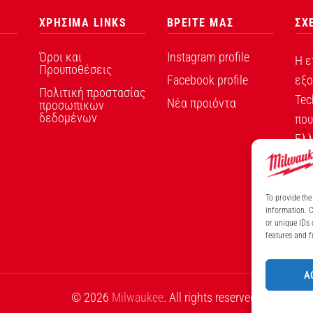
ΧΡΗΣΙΜΑ LINKS
ΒΡΕΙΤΕ ΜΑΣ
ΣΧ
Όροι και
Instagram profile
Η ε
Προυποθέσεις
Facebook profile
εξο
Πολιτική προστασίας
Tec
Νέα προιόντα
προσωπικων
δεδομένων
που
Ελλ
To provide the
information. C
ΑΡ
or unique IDs 
features and f
A
© 2026
Milwaukee
. All rights reserved