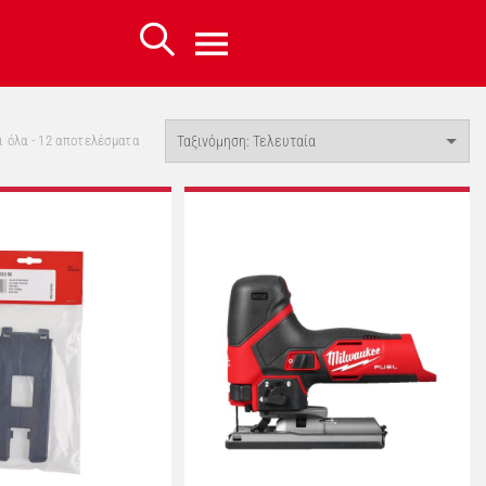
Sorted
 όλα - 12 αποτελέσματα
by
latest