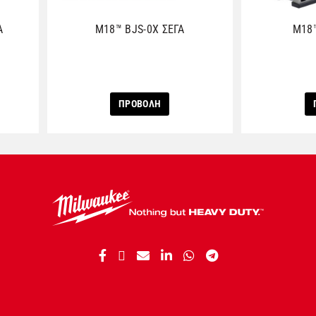
Α
M18™ BJS-0X ΣΕΓΑ
M18™
ΠΡΟΒΟΛΗ