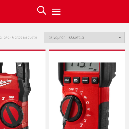
Sorted
ι όλα - 6 αποτελέσματα
by
latest