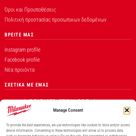
Όροι και Προυποθέσεις
Πολιτική προστασίας προσωπικων δεδομένων
ΒΡΕΙΤΕ ΜΑΣ
Instagram profile
Facebook profile
Νέα προιόντα
ΣΧΕΤΙΚΑ ΜΕ ΕΜΑΣ
Η εταιρεία Σ.ΠΑΠΑΘΕΟ∆ΟΣΙΟΥ Α.Ε.Β.Ε. είναι ο
εξουσιοδοτημένος αντιπρόσωπος από την Techtronic
Manage Consent
Industries Co. Ltd για τα προϊόντα που φέρουν το
To provide the best experiences, we use technologies like cookies to store and/or access
λογότυπο Milwaukee στην Ελλάδα.
device information. Consenting to these technologies will allow us to process data