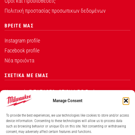
Όροι και Προυποθέσεις
Πολιτική προστασίας προσωπικων δεδομένων
ΒΡΕΙΤΕ ΜΑΣ
Instagram profile
Facebook profile
Νέα προιόντα
ΣΧΕΤΙΚΑ ΜΕ ΕΜΑΣ
Η εταιρεία Σ.ΠΑΠΑΘΕΟ∆ΟΣΙΟΥ Α.Ε.Β.Ε. είναι ο
εξουσιοδοτημένος αντιπρόσωπος από την Techtronic
Manage Consent
Industries Co. Ltd για τα προϊόντα που φέρουν το
To provide the best experiences, we use technologies like cookies to store and/or access
λογότυπο Milwaukee στην Ελλάδα.
device information. Consenting to these technologies will allow us to process data
such as browsing behavior or unique IDs on this site. Not consenting or withdrawing
consent, may adversely affect certain features and functions.
Λ. ΒΕΙΚΟΥ 131, ΓΑΛΑΤΣΙ ΑΘΗΝΑ, 11146