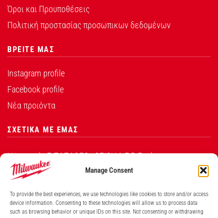
Όροι και Προυποθέσεις
Πολιτική προστασίας προσωπικων δεδομένων
ΒΡΕΙΤΕ ΜΑΣ
Instagram profile
Facebook profile
Νέα προιόντα
ΣΧΕΤΙΚΑ ΜΕ ΕΜΑΣ
Η εταιρεία Σ.ΠΑΠΑΘΕΟ∆ΟΣΙΟΥ Α.Ε.Β.Ε. είναι ο
εξουσιοδοτημένος αντιπρόσωπος από την Techtronic
Manage Consent
Industries Co. Ltd για τα προϊόντα που φέρουν το
To provide the best experiences, we use technologies like cookies to store and/or access
λογότυπο Milwaukee στην Ελλάδα.
device information. Consenting to these technologies will allow us to process data
such as browsing behavior or unique IDs on this site. Not consenting or withdrawing