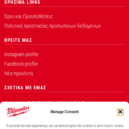
ΧΡΗΣΙΜΑ LINKS
Όροι και Προυποθέσεις
Πολιτική προστασίας προσωπικων δεδομένων
ΒΡΕΙΤΕ ΜΑΣ
Instagram profile
Facebook profile
Νέα προιόντα
ΣΧΕΤΙΚΑ ΜΕ ΕΜΑΣ
Η εταιρεία Σ.ΠΑΠΑΘΕΟ∆ΟΣΙΟΥ Α.Ε.Β.Ε. είναι ο
εξουσιοδοτημένος αντιπρόσωπος από την Techtronic
Manage Consent
Industries Co. Ltd για τα προϊόντα που φέρουν το
To provide the best experiences, we use technologies like cookies to store and/or access
λογότυπο Milwaukee στην Ελλάδα.