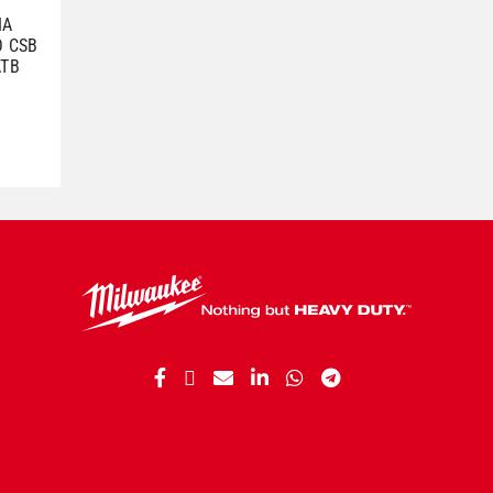
ΙΑ
Ο CSB
ATB