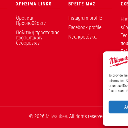
ΧΡΗΣΙΜΑ LINKS
ΒΡΕΙΤΕ ΜΑΣ
ΣΧ
Όροι και
Instagram profile
Η ε
Προυποθέσεις
Facebook profile
εξο
Πολιτική προστασίας
Tec
Νέα προιόντα
προσωπικων
δεδομένων
που
Ελλ
To provide the
information. C
ΑΡ
or unique IDs 
features and f
A
© 2026
Milwaukee
. All rights reserved