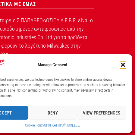
ΕΤΙΚΑ ΜΕ ΕΜΑΣ
ταιρεία Σ.ΠΑΠΑΘΕΟ∆ΟΣΙΟΥ Α.Ε.Β.Ε. είναι ο
υσιοδοτημένος αντιπρόσωπος από την
htronic Industries Co. Ltd για τα προϊόντα
 φέρουν το λογότυπο Milwaukee στην
άδα.
Manage Consent
Λ. ΒΕΙΚΟΥ 131, ΓΑΛΑΤΣΙ ΑΘΗΝΑ, 11146
ΤΗΛ: (+30) 210 213 5300
 best experiences, we use technologies like cookies to store and/or access device
onsenting to these technologies will allow us to process data such as browsing behavior
ΙΘΜΟΣ ΓΕΜΗ ΕΤΑΙΡΕΙΑΣ 7826201000
on this site. Not consenting or withdrawing consent, may adversely affect certain
unctions.
CCEPT
DENY
VIEW PREFERENCES
Cookie Policy
ΟΡΟI ΚΑΙ ΠΡΟΫΠΟΘEΣΕΙΣ