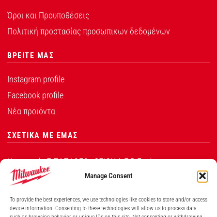
Όροι και Προυποθέσεις
Πολιτική προστασίας προσωπικων δεδομένων
ΒΡΕΙΤΕ ΜΑΣ
Instagram profile
Facebook profile
Νέα προιόντα
ΣΧΕΤΙΚΑ ΜΕ ΕΜΑΣ
Η εταιρεία Σ.ΠΑΠΑΘΕΟ∆ΟΣΙΟΥ Α.Ε.Β.Ε. είναι ο
εξουσιοδοτημένος αντιπρόσωπος από την Techtronic
Manage Consent
Industries Co. Ltd για τα προϊόντα που φέρουν το
To provide the best experiences, we use technologies like cookies to store and/or access
λογότυπο Milwaukee στην Ελλάδα.
device information. Consenting to these technologies will allow us to process data