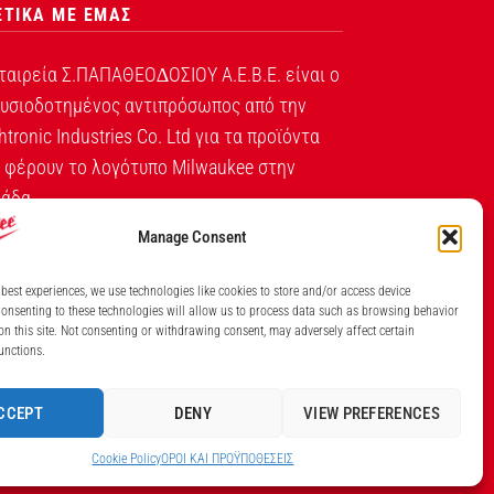
ΕΤΙΚΑ ΜΕ ΕΜΑΣ
ταιρεία Σ.ΠΑΠΑΘΕΟ∆ΟΣΙΟΥ Α.Ε.Β.Ε. είναι ο
υσιοδοτημένος αντιπρόσωπος από την
htronic Industries Co. Ltd για τα προϊόντα
 φέρουν το λογότυπο Milwaukee στην
άδα.
Manage Consent
Λ. ΒΕΙΚΟΥ 131, ΓΑΛΑΤΣΙ ΑΘΗΝΑ, 11146
ΤΗΛ: (+30) 210 213 5300
 best experiences, we use technologies like cookies to store and/or access device
onsenting to these technologies will allow us to process data such as browsing behavior
ΙΘΜΟΣ ΓΕΜΗ ΕΤΑΙΡΕΙΑΣ 7826201000
on this site. Not consenting or withdrawing consent, may adversely affect certain
unctions.
CCEPT
DENY
VIEW PREFERENCES
Cookie Policy
ΟΡΟI ΚΑΙ ΠΡΟΫΠΟΘEΣΕΙΣ