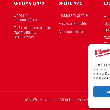
ΧΡΗΣΙΜΑ LINKS
ΒΡΕΙΤΕ ΜΑΣ
ΣΧ
Όροι και
Instagram profile
Η ε
Προυποθέσεις
Facebook profile
εξο
Πολιτική προστασίας
Tec
Νέα προιόντα
προσωπικων
δεδομένων
που
Ελλ
To provide the
information. C
ΑΡ
or unique IDs 
features and f
A
© 2026
Milwaukee
. All rights reserved