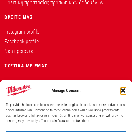
Πολιτική προστασίας προσωπικων δεδομένων
ΒΡΕΙΤΕ ΜΑΣ
Instagram profile
Facebook profile
Νέα προιόντα
ΣΧΕΤΙΚΑ ΜΕ ΕΜΑΣ
Η εταιρεία Σ.ΠΑΠΑΘΕΟ∆ΟΣΙΟΥ Α.Ε.Β.Ε. είναι ο
εξουσιοδοτημένος αντιπρόσωπος από την Techtronic
Manage Consent
Industries Co. Ltd για τα προϊόντα που φέρουν το
To provide the best experiences, we use technologies like cookies to store and/or access
λογότυπο Milwaukee στην Ελλάδα.
device information. Consenting to these technologies will allow us to process data
such as browsing behavior or unique IDs on this site. Not consenting or withdrawing
consent, may adversely affect certain features and functions.
Λ. ΒΕΙΚΟΥ 131, ΓΑΛΑΤΣΙ ΑΘΗΝΑ, 11146