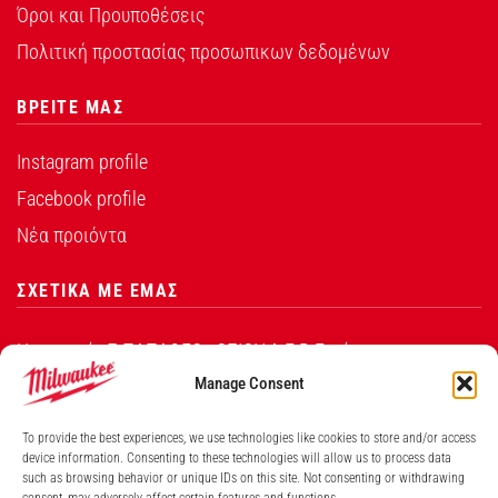
Όροι και Προυποθέσεις
Πολιτική προστασίας προσωπικων δεδομένων
ΒΡΕΙΤΕ ΜΑΣ
Instagram profile
Facebook profile
Νέα προιόντα
ΣΧΕΤΙΚΑ ΜΕ ΕΜΑΣ
Η εταιρεία Σ.ΠΑΠΑΘΕΟ∆ΟΣΙΟΥ Α.Ε.Β.Ε. είναι ο
εξουσιοδοτημένος αντιπρόσωπος από την Techtronic
Manage Consent
Industries Co. Ltd για τα προϊόντα που φέρουν το
To provide the best experiences, we use technologies like cookies to store and/or access
λογότυπο Milwaukee στην Ελλάδα.
device information. Consenting to these technologies will allow us to process data
such as browsing behavior or unique IDs on this site. Not consenting or withdrawing