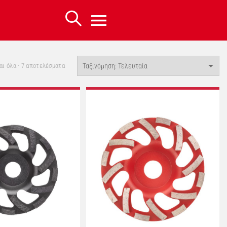
Sorted
ι όλα - 7 αποτελέσματα
by
latest