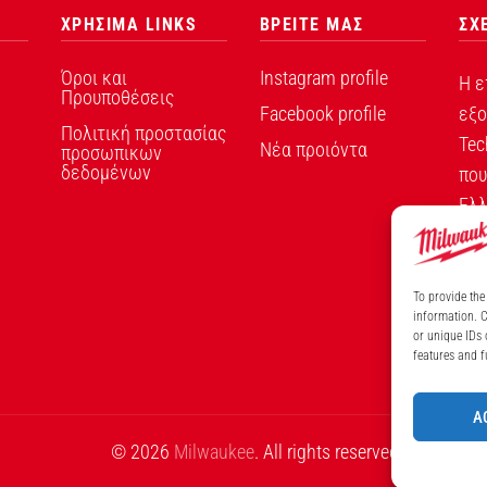
ΧΡΗΣΙΜΑ LINKS
ΒΡΕΙΤΕ ΜΑΣ
ΣΧ
Όροι και
Instagram profile
Η ε
Προυποθέσεις
Facebook profile
εξο
Πολιτική προστασίας
Tec
Νέα προιόντα
προσωπικων
δεδομένων
που
Ελλ
To provide the
information. C
or unique IDs 
ΑΡ
features and f
A
© 2026
Milwaukee
. All rights reserved