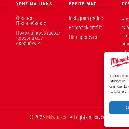
ΧΡΗΣΙΜΑ LINKS
ΒΡΕΙΤΕ ΜΑΣ
ΣΧ
Όροι και
Instagram profile
Η ε
Προυποθέσεις
Facebook profile
εξο
Πολιτική προστασίας
Tec
Νέα προιόντα
προσωπικων
δεδομένων
που
Ελλ
To provide the
information. C
ΑΡ
or unique IDs 
features and f
A
© 2026
Milwaukee
. All rights reserved