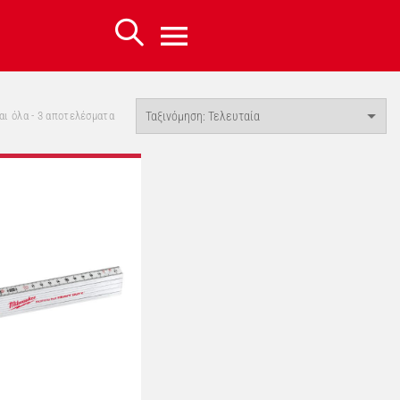
Sorted
ι όλα - 3 αποτελέσματα
by
latest