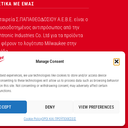
ΕΤΙΚΑ ΜΕ ΕΜΑΣ
ταιρεία Σ.ΠΑΠΑΘΕΟ∆ΟΣΙΟΥ Α.Ε.Β.Ε. είναι ο
υσιοδοτημένος αντιπρόσωπος από την
htronic Industries Co. Ltd για τα προϊόντα
 φέρουν το λογότυπο Milwaukee στην
άδα.
Manage Consent
Λ. ΒΕΙΚΟΥ 131, ΓΑΛΑΤΣΙ ΑΘΗΝΑ, 11146
ΤΗΛ: (+30) 210 213 5300
 best experiences, we use technologies like cookies to store and/or access device
onsenting to these technologies will allow us to process data such as browsing behavior
ΙΘΜΟΣ ΓΕΜΗ ΕΤΑΙΡΕΙΑΣ 7826201000
on this site. Not consenting or withdrawing consent, may adversely affect certain
unctions.
CCEPT
DENY
VIEW PREFERENCES
Cookie Policy
ΟΡΟI ΚΑΙ ΠΡΟΫΠΟΘEΣΕΙΣ