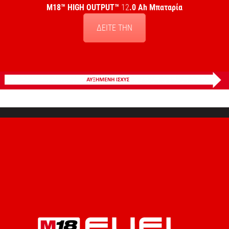
M18™ HIGH OUTPUT
™
12
.0 Ah Μπαταρία
ΔΕΙΤΕ ΤΗΝ