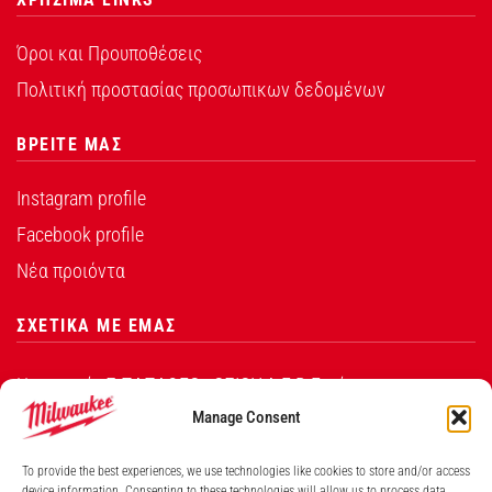
Όροι και Προυποθέσεις
Πολιτική προστασίας προσωπικων δεδομένων
ΒΡΕΙΤΕ ΜΑΣ
Instagram profile
Facebook profile
Νέα προιόντα
ΣΧΕΤΙΚΑ ΜΕ ΕΜΑΣ
Η εταιρεία Σ.ΠΑΠΑΘΕΟ∆ΟΣΙΟΥ Α.Ε.Β.Ε. είναι ο
εξουσιοδοτημένος αντιπρόσωπος από την Techtronic
Manage Consent
Industries Co. Ltd για τα προϊόντα που φέρουν το
To provide the best experiences, we use technologies like cookies to store and/or access
λογότυπο Milwaukee στην Ελλάδα.
device information. Consenting to these technologies will allow us to process data