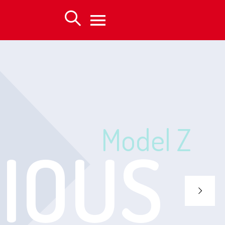
Model Z
IOUS