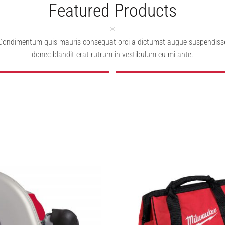
Featured Products
Condimentum quis mauris consequat orci a dictumst augue suspendiss
donec blandit erat rutrum in vestibulum eu mi ante.