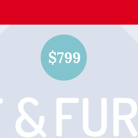
$799
FUR
 &