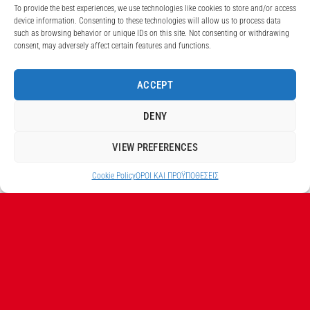
To provide the best experiences, we use technologies like cookies to store and/or access
device information. Consenting to these technologies will allow us to process data
such as browsing behavior or unique IDs on this site. Not consenting or withdrawing
consent, may adversely affect certain features and functions.
ACCEPT
DENY
VIEW PREFERENCES
Cookie Policy
ΟΡΟI ΚΑΙ ΠΡΟΫΠΟΘEΣΕΙΣ