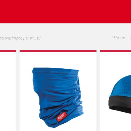
Βλέπετε 1–
α αναζήτησης για “ΨΥΞΗΣ”