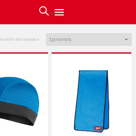
Sorted
36 από 87 αποτελέσματα
by
latest